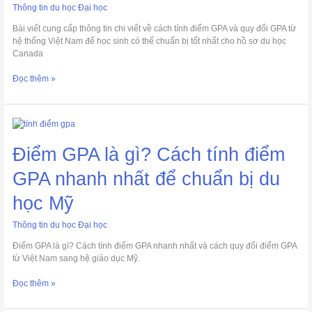
sinh
Thông tin du học Đại học
chuẩn
Bài viết cung cấp thông tin chi viết về cách tính điểm GPA và quy đổi GPA từ
bị
hệ thống Việt Nam để học sinh có thể chuẩn bị tốt nhất cho hồ sơ du học
hồ
Canada
sơ
du
Đọc thêm »
học
Canada
Điểm
GPA
là
Điểm GPA là gì? Cách tính điểm
gì?
Cách
GPA nhanh nhất để chuẩn bị du
tính
học Mỹ
điểm
GPA
nhanh
Thông tin du học Đại học
nhất
Điểm GPA là gì? Cách tính điểm GPA nhanh nhất và cách quy đổi điểm GPA
để
từ Việt Nam sang hệ giáo dục Mỹ.
chuẩn
bị
Đọc thêm »
du
học
Mỹ