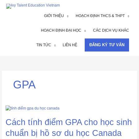
Nhảy
tới
nội
GIỚI THIỆU
HOẠCH ĐỊNH THCS & THPT
dung
HOẠCH ĐỊNH ĐẠI HỌC
CÁC DỊCH VỤ KHÁC
ĐĂNG KÝ TƯ VẤN
TIN TỨC
LIÊN HỆ
GPA
Cách
tính
điểm
Cách tính điểm GPA cho học sinh
GPA
cho
chuẩn bị hồ sơ du học Canada
học