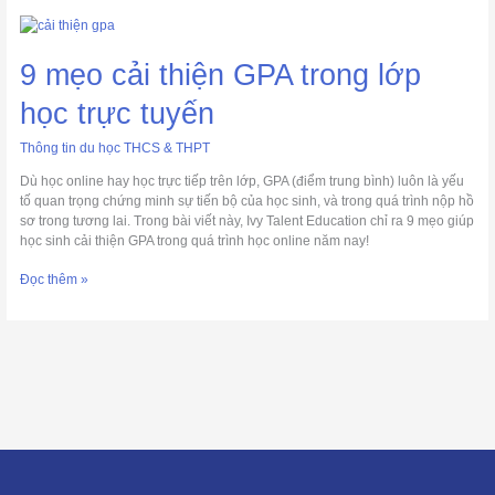
9
mẹo
cải
9 mẹo cải thiện GPA trong lớp
thiện
GPA
học trực tuyến
trong
lớp
Thông tin du học THCS & THPT
học
Dù học online hay học trực tiếp trên lớp, GPA (điểm trung bình) luôn là yếu
trực
tố quan trọng chứng minh sự tiến bộ của học sinh, và trong quá trình nộp hồ
tuyến
sơ trong tương lai. Trong bài viết này, Ivy Talent Education chỉ ra 9 mẹo giúp
học sinh cải thiện GPA trong quá trình học online năm nay!
Đọc thêm »