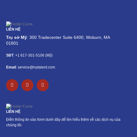
LIÊN HỆ
Trụ sở Mỹ
: 300 Tradecenter Suite 6400, Woburn, MA
01801
SĐT
: +1 617-301-5106 (Mỹ)
Email
: service@ivytalent.com
F
L
E
a
i
n
c
n
v
e
k
e
b
e
l
o
d
o
o
i
p
LIÊN HỆ
k
n
e
-
-
Điền thông tin vào form dưới đây để tìm hiểu thêm về các dịch vụ của
f
i
chúng tôi.
n