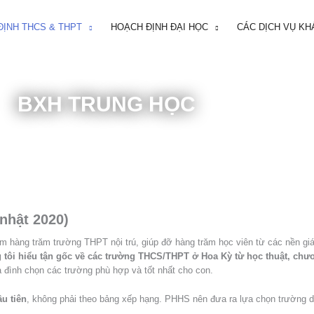
ĐỊNH THCS & THPT
HOẠCH ĐỊNH ĐẠI HỌC
CÁC DỊCH VỤ KH
BXH TRUNG HỌC
nhật 2020)
ăm hàng trăm trường THPT nội trú, giúp đỡ hàng trăm học viên từ các nền g
tôi hiểu tận gốc về các trường THCS/THPT ở Hoa Kỳ từ học thuật, chươn
a đình chọn các trường phù hợp và tốt nhất cho con.
ầu tiên
, không phải theo bảng xếp hạng. PHHS nên đưa ra lựa chọn trường dự