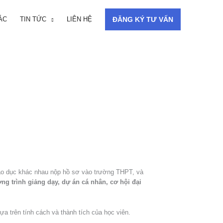
ÁC
TIN TỨC
LIÊN HỆ
ĐĂNG KÝ TƯ VẤN
iáo dục khác nhau nộp hồ sơ vào trường THPT, và
g trình giảng dạy, dự án cá nhân, cơ hội đại
a trên tính cách và thành tích của học viên.