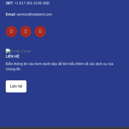
SĐT
: +1 617-301-5106 (Mỹ)
Email
: service@ivytalent.com
F
L
E
a
i
n
c
n
v
e
k
e
b
e
l
o
d
o
o
i
p
LIÊN HỆ
k
n
e
-
-
Điền thông tin vào form dưới đây để tìm hiểu thêm về các dịch vụ của
f
i
chúng tôi.
n
Liên hệ