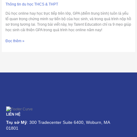
lớp
Thông tin du học THCS & THPT
học
Dù học online hay học trực tiếp trên lớp, GPA (điểm trung bình) luôn là yếu
trực
tố quan trọng chứng minh sự tiến bộ của học sinh, và trong quá trình nộp hồ
tuyến
sơ trong tương lai. Trong bài viết này, Ivy Talent Education chỉ ra 9 mẹo giúp
học sinh cải thiện GPA trong quá trình học online năm nay!
Đọc thêm »
LIÊN HỆ
Trụ sở Mỹ
: 300 Tradecenter Suite 6400, Woburn, MA
01801