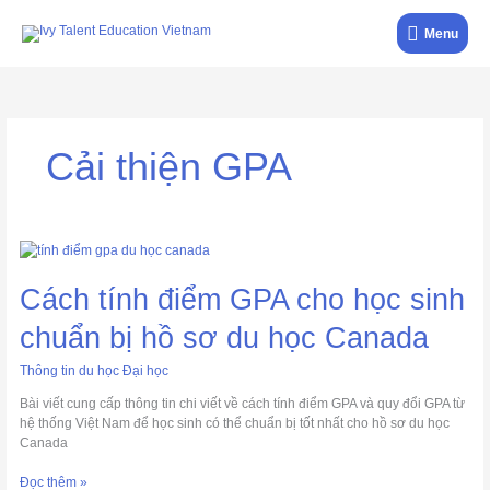
Nhảy
Menu
tới
Menu
nội
dung
Cải thiện GPA
Cách
tính
điểm
Cách tính điểm GPA cho học sinh
GPA
cho
chuẩn bị hồ sơ du học Canada
học
sinh
Thông tin du học Đại học
chuẩn
Bài viết cung cấp thông tin chi viết về cách tính điểm GPA và quy đổi GPA từ
bị
hệ thống Việt Nam để học sinh có thể chuẩn bị tốt nhất cho hồ sơ du học
hồ
Canada
sơ
du
Đọc thêm »
học