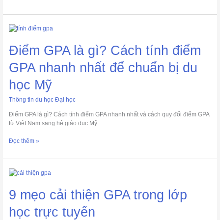
Canada
Điểm
GPA
là
Điểm GPA là gì? Cách tính điểm
gì?
Cách
GPA nhanh nhất để chuẩn bị du
tính
học Mỹ
điểm
GPA
nhanh
Thông tin du học Đại học
nhất
Điểm GPA là gì? Cách tính điểm GPA nhanh nhất và cách quy đổi điểm GPA
để
từ Việt Nam sang hệ giáo dục Mỹ.
chuẩn
bị
Đọc thêm »
du
học
Mỹ
9
mẹo
cải
9 mẹo cải thiện GPA trong lớp
thiện
GPA
học trực tuyến
trong