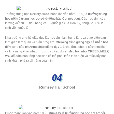
Trường trung học Rectory được thành lập vào năm 1920, là
trường trung
học nội trú trung học cơ sở ở đông bắc Connecticut
. Các học sinh của
trường đến từ 13 tiểu bang và 10 quốc gia của Hoa Kỳ, trong đó 35% là
sinh viên quốc tế.
Nhà trường ủng hộ giáo dục lấy học sinh làm trung tâm, và giáo diên dành
thời gian làm quen và hiểu từng em.
Chương trình giảng dạy cá nhân hóa
(IIP)
cung cấp
phương pháp giảng dạy 1-1
cho từng phong cách học tập
và khả năng khác nhau. Trường có các
dự án đặc biệt như CREED, MELP,
v.v.,
để đảm bảo rằng học sinh có thể phát triển toàn diện và thúc đẩy học
sinh khám phá ra tài năng của mình.
04
Rumsey Hall School
Được thành lập vào năm 1900,
Rumsey là trường trung học cơ sở nội