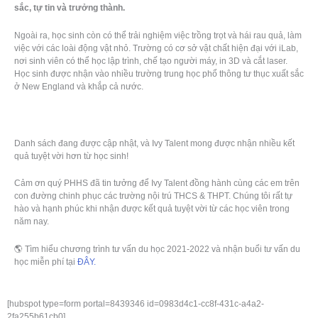
sắc, tự tin và trưởng thành.
Ngoài ra, học sinh còn có thể trải nghiệm việc trồng trọt và hái rau quả, làm
việc với các loài động vật nhỏ. Trường có cơ sở vật chất hiện đại với iLab,
nơi sinh viên có thể học lập trình, chế tạo người máy, in 3D và cắt laser.
Học sinh được nhận vào nhiều trường trung học phổ thông tư thục xuất sắc
ở New England và khắp cả nước.
Danh sách đang được cập nhật, và Ivy Talent mong được nhận nhiều kết
quả tuyệt vời hơn từ học sinh!
Cảm ơn quý PHHS đã tin tưởng để Ivy Talent đồng hành cùng các em trên
con đường chinh phục các trường nội trú THCS & THPT. Chúng tôi rất tự
hào và hạnh phúc khi nhận được kết quả tuyệt vời từ các học viên trong
năm nay.
🌎
Tìm hiểu chương trình tư vấn du học 2021-2022 và nhận buổi tư vấn du
học miễn phí tại
ĐÂY.
[hubspot type=form portal=8439346 id=0983d4c1-cc8f-431c-a4a2-
2fa255b61cb0]