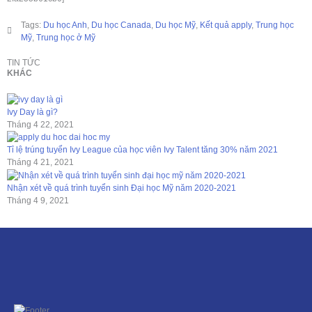
Tags:
Du học Anh
,
Du học Canada
,
Du học Mỹ
,
Kết quả apply
,
Trung học
Mỹ
,
Trung học ở Mỹ
TIN TỨC
KHÁC
Ivy Day là gì?
Tháng 4 22, 2021
Tỉ lệ trúng tuyển Ivy League của học viên Ivy Talent tăng 30% năm 2021
Tháng 4 21, 2021
Nhận xét về quá trình tuyển sinh Đại học Mỹ năm 2020-2021
Tháng 4 9, 2021