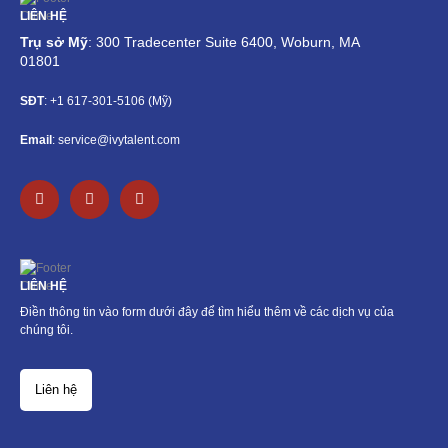
LIÊN HỆ
Trụ sở Mỹ
: 300 Tradecenter Suite 6400, Woburn, MA
01801
SĐT
: +1 617-301-5106 (Mỹ)
Email
: service@ivytalent.com
F
L
E
a
i
n
c
n
v
e
k
e
b
e
l
o
d
o
o
i
p
LIÊN HỆ
k
n
e
-
-
Điền thông tin vào form dưới đây để tìm hiểu thêm về các dịch vụ của
f
i
chúng tôi.
n
Liên hệ